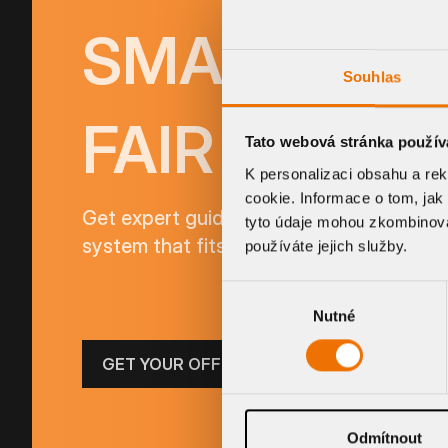
SMART SYS
Souhlas
FAIR PRICIN
Tato webová stránka použív
K personalizaci obsahu a re
cookie. Informace o tom, jak
Get expert guidance and a personalized 
tyto údaje mohou zkombinovat
system that fits your project perfectly.
používáte jejich služby.
Výběr
Nutné
souhlasu
GET YOUR OFFER
Odmítnout