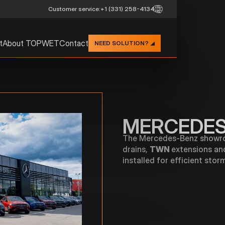
Customer service:
+1 (331) 258-4134
t
About TOPWET
Contact
NEED SOLUTION?
MERCEDES
The Mercedes-Benz showro
drains,
TWN
extensions a
installed for efficient st