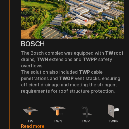
BOSCH
The Bosch complex was equipped with
TW
roof
drains,
TWN
extensions and
TWPP
safety
overflows.
The solution also included
TWP
cable
penetrations and
TWOP
vent stacks, ensuring
efficient drainage and meeting the stringent
requirements for roof structure protection.
TW
TWN
TWP
TWPP
Read more