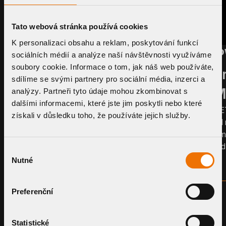
TOPWET Kicks Off
Tato webová stránka používá cookies
2026 with Participation
K personalizaci obsahu a reklam, poskytování funkcí
TOP
in CRCA and IRE Trade
sociálních médií a analýze naší návštěvnosti využíváme
soubory cookie. Informace o tom, jak náš web používáte,
Info
Shows
sdílíme se svými partnery pro sociální média, inzerci a
(BIM
analýzy. Partneři tyto údaje mohou zkombinovat s
TOPWET will once again take part in the
dalšími informacemi, které jste jim poskytli nebo které
CRCA and IRE 2026 trade shows this
TOPWET 
získali v důsledku toho, že používáte jejich služby.
January. Visit our booths and discover our
the BIM
solutions for flat roof drainage systems.
platform
roof an
Výběr
Nutné
souhlasu
Read more
Preferenční
Statistické