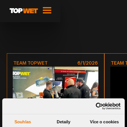
TEAM TOPWET
6/1/2026
TEAM 
Souhlas
Detaily
Více o cookies