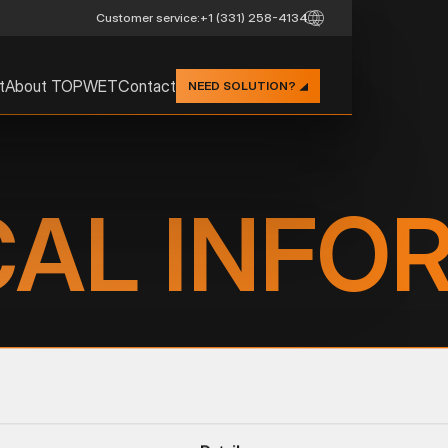
Customer service:
+1 (331) 258-4134
t
About TOPWET
Contact
NEED SOLUTION?
CAL INFO
SAMPLE ROOF DETAILS