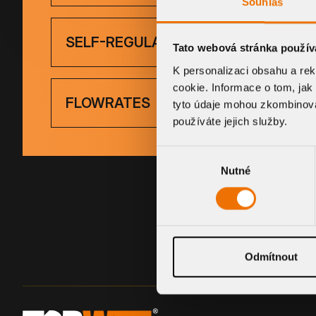
Souhlas
SELF-REGULATING HEATING
Tato webová stránka použív
K personalizaci obsahu a re
cookie. Informace o tom, jak
FLOWRATES
tyto údaje mohou zkombinovat
používáte jejich služby.
Výběr
Nutné
souhlasu
Odmítnout