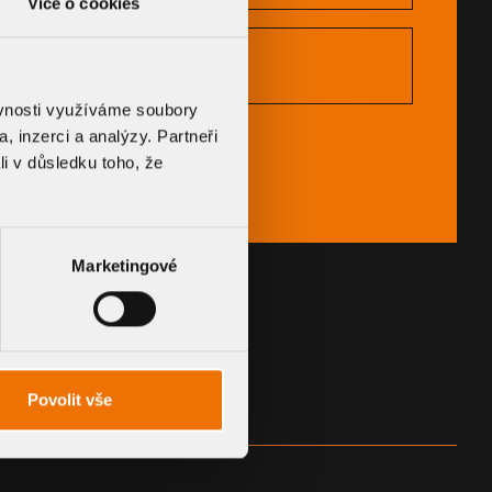
Více o cookies
CERTIFICATES
ěvnosti využíváme soubory
, inzerci a analýzy. Partneři
li v důsledku toho, že
Marketingové
Povolit vše