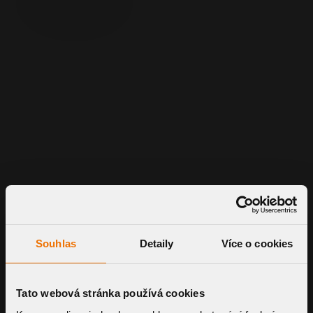
Straight version 3" and 4 " or horizontal
Souhlas
Detaily
Více o cookies
version 4"
Higher drainage capacity
Construction from polyamide PA6
Tato webová stránka používá cookies
Integrated sleeve of a waterproof