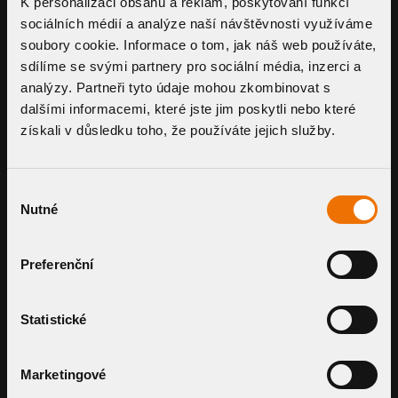
K personalizaci obsahu a reklam, poskytování funkcí
membrane
sociálních médií a analýze naší návštěvnosti využíváme
Low construction height
soubory cookie. Informace o tom, jak náš web používáte,
A special low dome is part of every drain,
with possibility of adjustment to a flat
sdílíme se svými partnery pro sociální média, inzerci a
protective dome
analýzy. Partneři tyto údaje mohou zkombinovat s
A heated version will ensure reliable
dalšími informacemi, které jste jim poskytli nebo které
drainage even in the winter season
získali v důsledku toho, že používáte jejich služby.
Výběr
SLEEVE TYPE
Nutné
souhlasu
reset filter
Preferenční
BITUMEN SLEEVE
Statistické
TPO SLEEVE
Marketingové