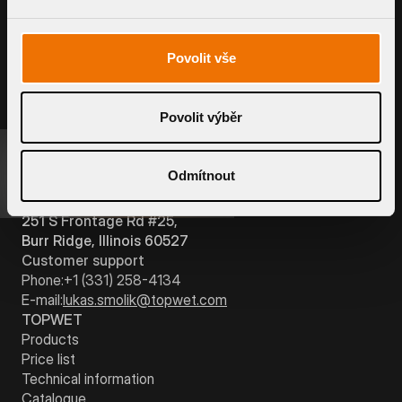
CUSTOM MADE SLEEVE
Povolit vše
Povolit výběr
INQUIRE PRODUCT
Odmítnout
TOPWET Inc.
251 S Frontage Rd #25,
Burr Ridge, Illinois 60527
Customer support
Phone:
+1 (331) 258-4134
E-mail:
lukas.smolik@topwet.com
TOPWET
Products
Price list
Technical information
Catalogue