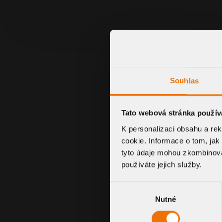
Souhlas
Tato webová stránka použív
K personalizaci obsahu a re
cookie. Informace o tom, jak
tyto údaje mohou zkombinovat
používáte jejich služby.
Výběr
SLEEVE TYPE
Nutné
souhlasu