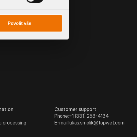
CUSTOM MADE SLEEVE
Povolit vše
mation
Customer support
Phone:
+1 (331) 258-4134
a processing
E-mail:
lukas.smolik@topwet.com