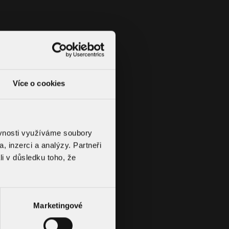
 dome
 ensure reliable drainage even in the winter season
Více o cookies
ěvnosti využíváme soubory
, inzerci a analýzy. Partneři
li v důsledku toho, že
reset filter
Marketingové