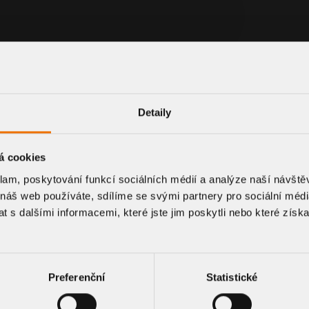
to a flat protective
A heated version will
Detaily
á cookies
klam, poskytování funkcí sociálních médií a analýze naší návšt
INQUIRE PRODUCT
 náš web používáte, sdílíme se svými partnery pro sociální média
 s dalšími informacemi, které jste jim poskytli nebo které získa
Preferenční
Statistické