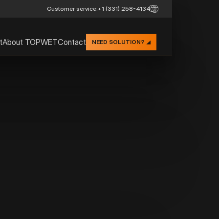
Customer service:
+1 (331) 258-4134
t
About TOPWET
Contact
NEED SOLUTION?
TERRACE DR
Straight version 3" a
Higher drainage capa
Construction from p
Integrated sleeve o
Low construction he
A special low dome is