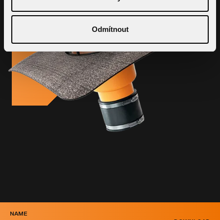
Odmítnout
NAME