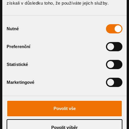
získali v důsledku toho, že používáte jejich služby.
SMART SYSTEMS.
Výběr
Nutné
FAIR PRICING.
souhlasu
Preferenční
Get expert guidance and a
personalised price estimate for a
Statistické
drainage system that fits your project
perfectly.
Marketingové
GET YOUR OFFER
Povolit vše
Povolit výběr